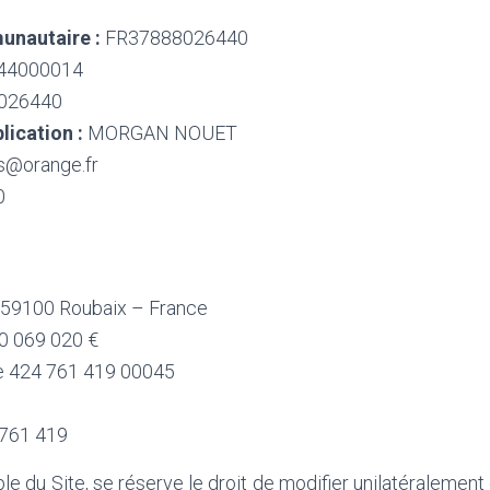
unautaire :
FR37888026440
44000014
026440
lication :
MORGAN NOUET
s@orange.fr
0
 59100 Roubaix – France
10 069 020 €
le 424 761 419 00045
 761 419
ble du Site, se réserve le droit de modifier unilatéralement