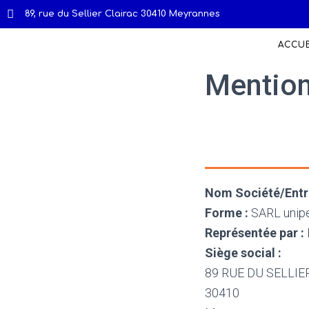
89, rue du Sellier Clairac 30410 Meyrannes
ACCUE
Mention
Nom Société/Entre
Forme :
SARL unipe
Représentée par :
Siège social :
89 RUE DU SELLIE
30410