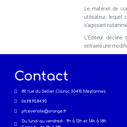
Le matériel de con
utilisateur, leque
s’agissant notammen
L’Editeur décline 
entrainé une modifi
Contact
89, rue du Sellier Clairac 30410 Meyrannes
06.98.90.84.90
pfcevenole@orange.fr
Du lundi au vendredi : 9h à 12h et 14h à 18h