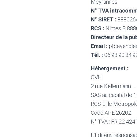
Meyrannes
N° TVA intracomm
N° SIRET :
888026
RCS :
Nimes B 888
Directeur de la pub
Email :
pfcevenole
Tél. :
06.98.90.84.9
Hébergement :
OVH
2 rue Kellermann –
SAS au capital de 
RCS Lille Métropo
Code APE 2620Z
N° TVA : FR 22 424
L’Editeur, responsa